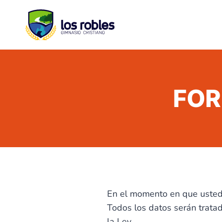
Saltar
al
contenido
FOR
En el momento en que usted 
Todos los datos serán tratad
la Ley.