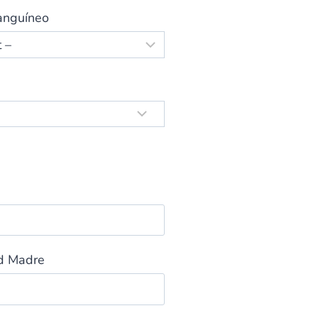
anguíneo
ad Madre