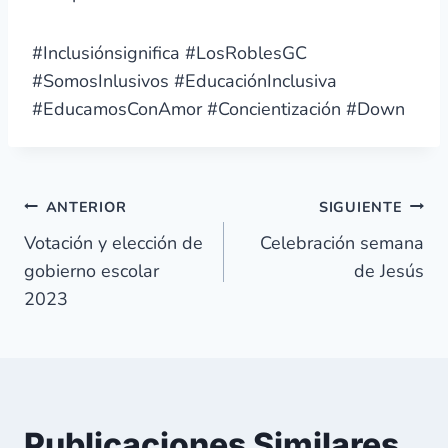
#Inclusiónsignifica #LosRoblesGC
#SomosInlusivos #EducaciónInclusiva
#EducamosConAmor #Concientización #Down
Navegación
ANTERIOR
SIGUIENTE
Votación y elección de
Celebración semana
de
gobierno escolar
de Jesús
2023
entradas
Publicaciones Similares