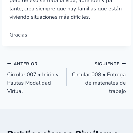
pero de eso se trata la vida, aprender y pá
lante; crea siempre que hay familias que están
viviendo situaciones más difíciles.
Gracias
Navegación
ANTERIOR
SIGUIENTE
Circular 007 • Inicio y
Circular 008 • Entrega
de
Pautas Modalidad
de materiales de
Virtual
trabajo
entradas